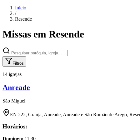
Início
/
Resende
Missas em
Resende
Filtros
14 igrejas
Anreade
São Miguel
EN 222, Granja, Anreade, Anreade e São Romão de Arego, Resen
Horários:
Domingo
:
11:30