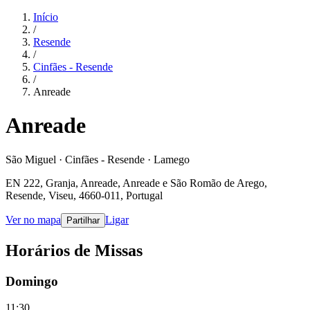
Início
/
Resende
/
Cinfães - Resende
/
Anreade
Anreade
São Miguel · Cinfães - Resende · Lamego
EN 222, Granja, Anreade, Anreade e São Romão de Arego,
Resende, Viseu, 4660-011, Portugal
Ver no mapa
Ligar
Partilhar
Horários de Missas
Domingo
11:30