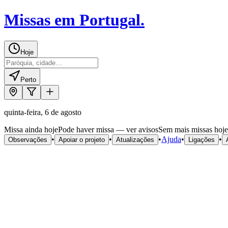
Missas em Portugal
.
Hoje
Perto
quinta-feira, 6 de agosto
Missa ainda hoje
Pode haver missa — ver avisos
Sem mais missas hoje
•
•
•
Ajuda
•
•
Observações
Apoiar o projeto
Atualizações
Ligações