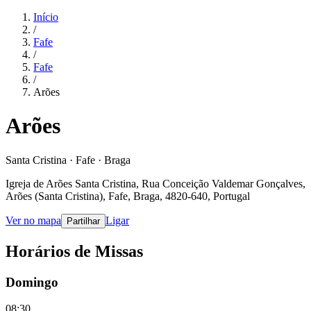
Início
/
Fafe
/
Fafe
/
Arões
Arões
Santa Cristina · Fafe · Braga
Igreja de Arões Santa Cristina, Rua Conceição Valdemar Gonçalves,
Arões (Santa Cristina), Fafe, Braga, 4820-640, Portugal
Ver no mapa
Ligar
Partilhar
Horários de Missas
Domingo
08:30