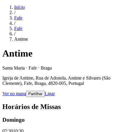
Início
/
Fafe
/
Fafe
/
Antime
Antime
Santa Maria · Fafe · Braga
Igreja de Antime, Rua de Adonela, Antime e Silvares (São
Clemente), Fafe, Braga, 4820-005, Portugal
Ver no mapa
Ligar
Partilhar
Horários de Missas
Domingo
07:30
10:30