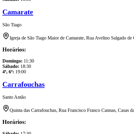
Camarate
São Tiago
Igreja de São Tiago Maior de Camarate, Rua Avelino Salgado de 
Horários:
Domingo
:
11:30
Sábado
:
18:30
4ª, 6ª
:
19:00
Carrafouchas
Santo Antão
Quinta das Carrafouchas, Rua Francisco Franco Cannas, Casas da
Horários:
Sábado
:
17:30