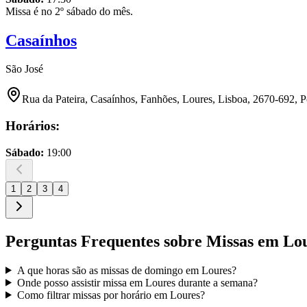
Missa é no 2º sábado do mês.
Casaínhos
São José
Rua da Pateira, Casaínhos, Fanhões, Loures, Lisboa, 2670-692, P
Horários:
Sábado
:
19:00
1
2
3
4
Perguntas Frequentes sobre Missas em
Lo
A que horas são as missas de domingo em
Loures
?
Onde posso assistir missa em
Loures
durante a semana?
Como filtrar missas por horário em
Loures
?