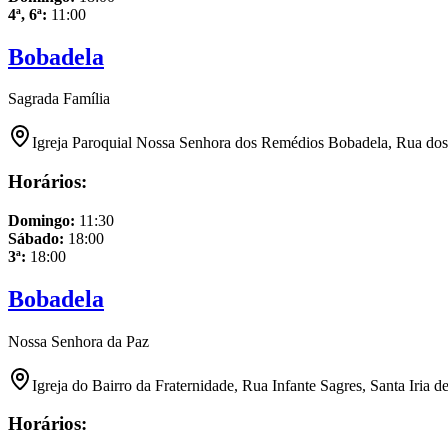
4ª, 6ª
:
11:00
Bobadela
Sagrada Família
Igreja Paroquial Nossa Senhora dos Remédios Bobadela, Rua dos G
Horários:
Domingo
:
11:30
Sábado
:
18:00
3ª
:
18:00
Bobadela
Nossa Senhora da Paz
Igreja do Bairro da Fraternidade, Rua Infante Sagres, Santa Iria 
Horários: