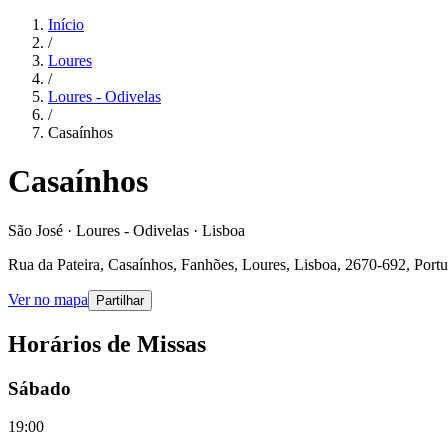
Início
/
Loures
/
Loures - Odivelas
/
Casaínhos
Casaínhos
São José · Loures - Odivelas · Lisboa
Rua da Pateira, Casaínhos, Fanhões, Loures, Lisboa, 2670-692, Portu
Ver no mapa
Partilhar
Horários de Missas
Sábado
19:00