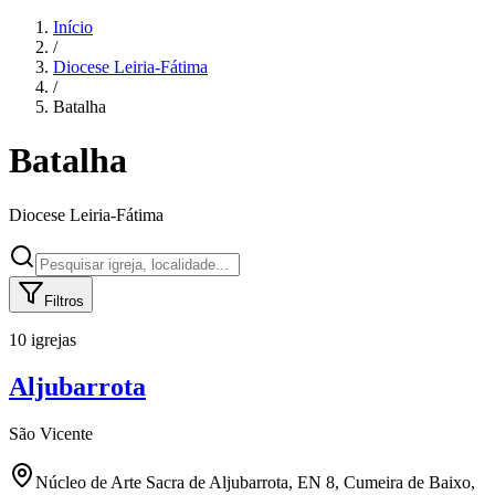
Início
/
Diocese
Leiria-Fátima
/
Batalha
Batalha
Diocese
Leiria-Fátima
Filtros
10 igrejas
Aljubarrota
São Vicente
Núcleo de Arte Sacra de Aljubarrota, EN 8, Cumeira de Baixo,