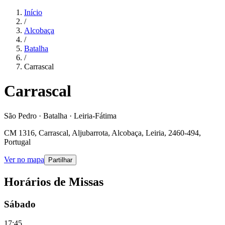
Início
/
Alcobaça
/
Batalha
/
Carrascal
Carrascal
São Pedro · Batalha · Leiria-Fátima
CM 1316, Carrascal, Aljubarrota, Alcobaça, Leiria, 2460-494,
Portugal
Ver no mapa
Partilhar
Horários de Missas
Sábado
17:45