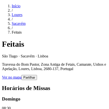
Início
/
Loures
/
Sacavém
/
Feitais
Feitais
São Tiago · Sacavém · Lisboa
Travessa do Bom Pastor, Zona Antiga de Fetais, Camarate, Unhos e
Apelação, Loures, Lisboa, 2680-137, Portugal
Ver no mapa
Partilhar
Horários de Missas
Domingo
08:30