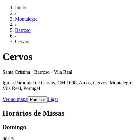
Início
/
Montalegre
/
Barroso
/
Cervos
Cervos
Santa Cristina · Barroso · Vila Real
Igreja Paroquial de Cervos, CM 1008, Arcos, Cervos, Montalegre,
Vila Real, Portugal
Ver no mapa
Ligar
Partilhar
Horários de Missas
Domingo
08:15