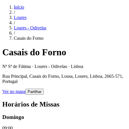
Início
/
Loures
/
Loures - Odivelas
/
Casais do Forno
Casais do Forno
Nª Sª de Fátima · Loures - Odivelas · Lisboa
Rua Principal, Casais do Forno, Lousa, Loures, Lisboa, 2665-571,
Portugal
Ver no mapa
Partilhar
Horários de Missas
Domingo
09:00