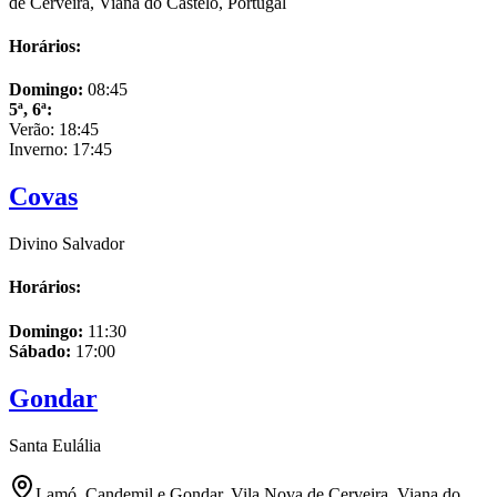
de Cerveira, Viana do Castelo, Portugal
Horários:
Domingo
:
08:45
5ª, 6ª
:
Verão:
18:45
Inverno:
17:45
Covas
Divino Salvador
Horários:
Domingo
:
11:30
Sábado
:
17:00
Gondar
Santa Eulália
Lamó, Candemil e Gondar, Vila Nova de Cerveira, Viana do