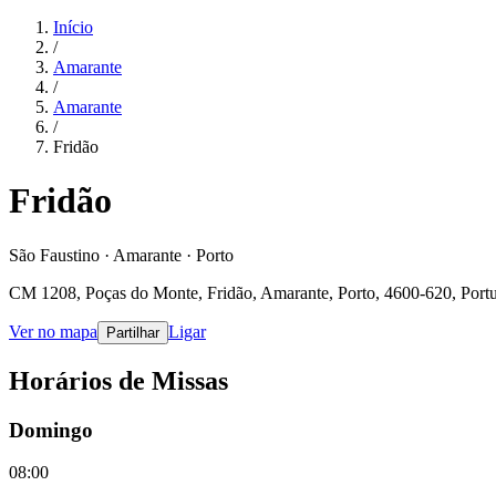
Início
/
Amarante
/
Amarante
/
Fridão
Fridão
São Faustino · Amarante · Porto
CM 1208, Poças do Monte, Fridão, Amarante, Porto, 4600-620, Port
Ver no mapa
Ligar
Partilhar
Horários de Missas
Domingo
08:00