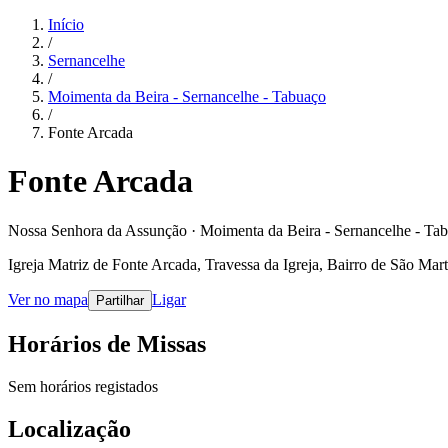
Início
/
Sernancelhe
/
Moimenta da Beira - Sernancelhe - Tabuaço
/
Fonte Arcada
Fonte Arcada
Nossa Senhora da Assunção · Moimenta da Beira - Sernancelhe - Ta
Igreja Matriz de Fonte Arcada, Travessa da Igreja, Bairro de São Ma
Ver no mapa
Ligar
Partilhar
Horários de Missas
Sem horários registados
Localização