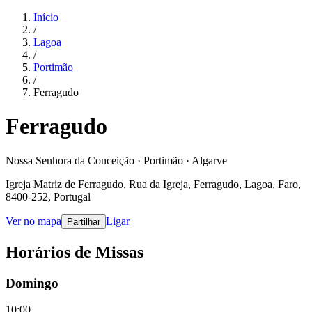
Início
/
Lagoa
/
Portimão
/
Ferragudo
Ferragudo
Nossa Senhora da Conceição · Portimão · Algarve
Igreja Matriz de Ferragudo, Rua da Igreja, Ferragudo, Lagoa, Faro,
8400-252, Portugal
Ver no mapa
Ligar
Partilhar
Horários de Missas
Domingo
10:00