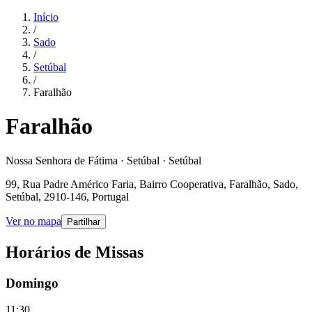
Início
/
Sado
/
Setúbal
/
Faralhão
Faralhão
Nossa Senhora de Fátima · Setúbal · Setúbal
99, Rua Padre Américo Faria, Bairro Cooperativa, Faralhão, Sado,
Setúbal, 2910-146, Portugal
Ver no mapa
Partilhar
Horários de Missas
Domingo
11:30