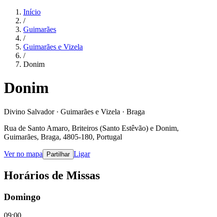
Início
/
Guimarães
/
Guimarães e Vizela
/
Donim
Donim
Divino Salvador · Guimarães e Vizela · Braga
Rua de Santo Amaro, Briteiros (Santo Estêvão) e Donim,
Guimarães, Braga, 4805-180, Portugal
Ver no mapa
Ligar
Partilhar
Horários de Missas
Domingo
09:00