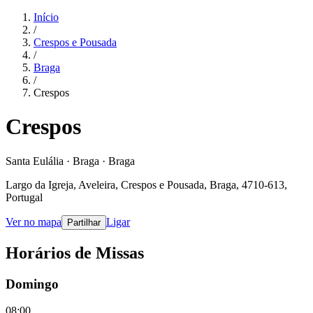
Início
/
Crespos e Pousada
/
Braga
/
Crespos
Crespos
Santa Eulália · Braga · Braga
Largo da Igreja, Aveleira, Crespos e Pousada, Braga, 4710-613,
Portugal
Ver no mapa
Ligar
Partilhar
Horários de Missas
Domingo
08:00