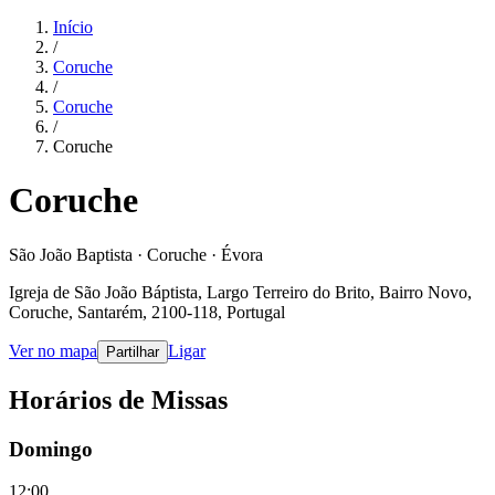
Início
/
Coruche
/
Coruche
/
Coruche
Coruche
São João Baptista · Coruche · Évora
Igreja de São João Báptista, Largo Terreiro do Brito, Bairro Novo,
Coruche, Santarém, 2100-118, Portugal
Ver no mapa
Ligar
Partilhar
Horários de Missas
Domingo
12:00