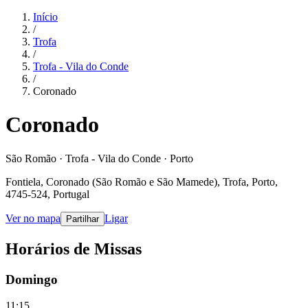
Início
/
Trofa
/
Trofa - Vila do Conde
/
Coronado
Coronado
São Romão · Trofa - Vila do Conde · Porto
Fontiela, Coronado (São Romão e São Mamede), Trofa, Porto,
4745-524, Portugal
Ver no mapa
Ligar
Partilhar
Horários de Missas
Domingo
11:15