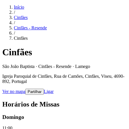
Início
/
Cinfães
/
Cinfães - Resende
/
Cinfães
Cinfães
São João Baptista · Cinfães - Resende · Lamego
Igreja Paroquial de Cinfães, Rua de Camões, Cinfães, Viseu, 4690-
892, Portugal
Ver no mapa
Ligar
Partilhar
Horários de Missas
Domingo
11:00