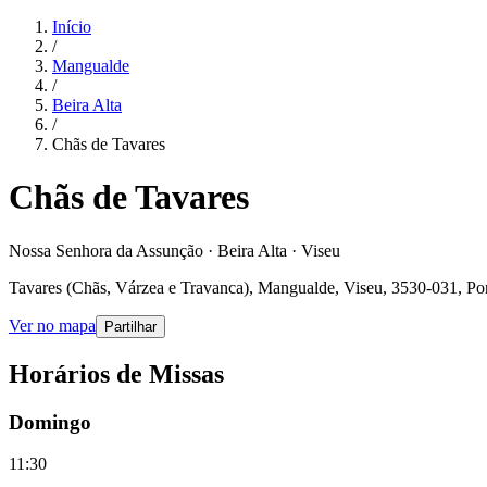
Início
/
Mangualde
/
Beira Alta
/
Chãs de Tavares
Chãs de Tavares
Nossa Senhora da Assunção · Beira Alta · Viseu
Tavares (Chãs, Várzea e Travanca), Mangualde, Viseu, 3530-031, Po
Ver no mapa
Partilhar
Horários de Missas
Domingo
11:30