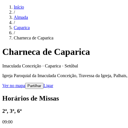
Início
/
Almada
/
Caparica
/
Charneca de Caparica
Charneca de Caparica
Imaculada Conceição · Caparica · Setúbal
Igreja Paroquial da Imaculada Conceição, Travessa da Igreja, Palhai
Ver no mapa
Ligar
Partilhar
Horários de Missas
2ª, 3ª, 6ª
09:00