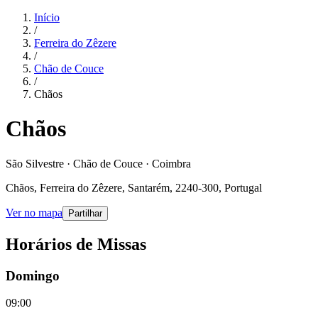
Início
/
Ferreira do Zêzere
/
Chão de Couce
/
Chãos
Chãos
São Silvestre · Chão de Couce · Coimbra
Chãos, Ferreira do Zêzere, Santarém, 2240-300, Portugal
Ver no mapa
Partilhar
Horários de Missas
Domingo
09:00