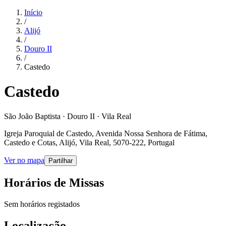
Início
/
Alijó
/
Douro II
/
Castedo
Castedo
São João Baptista · Douro II · Vila Real
Igreja Paroquial de Castedo, Avenida Nossa Senhora de Fátima,
Castedo e Cotas, Alijó, Vila Real, 5070-222, Portugal
Ver no mapa
Partilhar
Horários de Missas
Sem horários registados
Localização