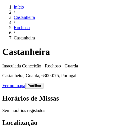
Início
/
Castanheira
/
Rochoso
/
Castanheira
Castanheira
Imaculada Conceição · Rochoso · Guarda
Castanheira, Guarda, 6300-075, Portugal
Ver no mapa
Partilhar
Horários de Missas
Sem horários registados
Localização