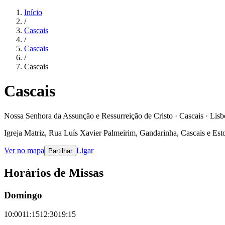
Início
/
Cascais
/
Cascais
/
Cascais
Cascais
Nossa Senhora da Assunção e Ressurreição de Cristo · Cascais · Lisb
Igreja Matriz, Rua Luís Xavier Palmeirim, Gandarinha, Cascais e Esto
Ver no mapa
Ligar
Partilhar
Horários de Missas
Domingo
10:00
11:15
12:30
19:15