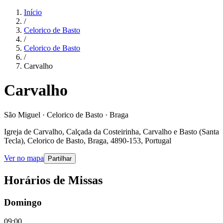
Início
/
Celorico de Basto
/
Celorico de Basto
/
Carvalho
Carvalho
São Miguel · Celorico de Basto · Braga
Igreja de Carvalho, Calçada da Costeirinha, Carvalho e Basto (Santa
Tecla), Celorico de Basto, Braga, 4890-153, Portugal
Ver no mapa
Partilhar
Horários de Missas
Domingo
09:00