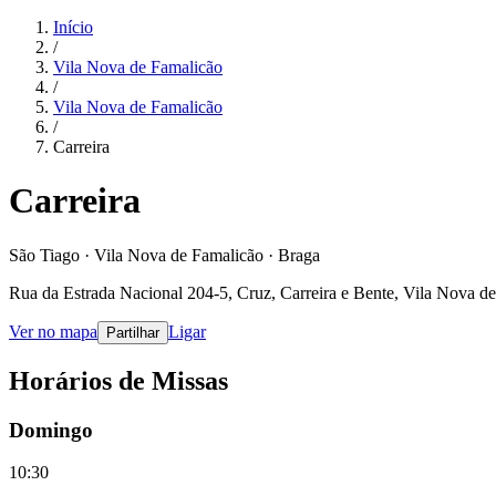
Início
/
Vila Nova de Famalicão
/
Vila Nova de Famalicão
/
Carreira
Carreira
São Tiago · Vila Nova de Famalicão · Braga
Rua da Estrada Nacional 204-5, Cruz, Carreira e Bente, Vila Nova d
Ver no mapa
Ligar
Partilhar
Horários de Missas
Domingo
10:30