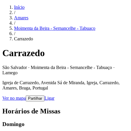
Início
/
Amares
/
Moimenta da Beira - Sernancelhe - Tabuaço
/
Carrazedo
Carrazedo
São Salvador · Moimenta da Beira - Sernancelhe - Tabuaço ·
Lamego
Igreja de Carrazedo, Avenida Sá de Miranda, Igreja, Carrazedo,
Amares, Braga, Portugal
Ver no mapa
Ligar
Partilhar
Horários de Missas
Domingo