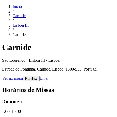
Início
/
Carnide
/
Lisboa III
/
Carnide
Carnide
São Lourenço · Lisboa III · Lisboa
Estrada da Pontinha, Carnide, Lisboa, 1600-533, Portugal
Ver no mapa
Ligar
Partilhar
Horários de Missas
Domingo
12:00
19:00