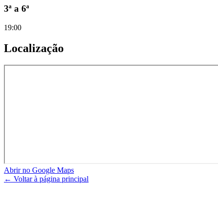
3ª a 6ª
19:00
Localização
Abrir no Google Maps
← Voltar à página principal