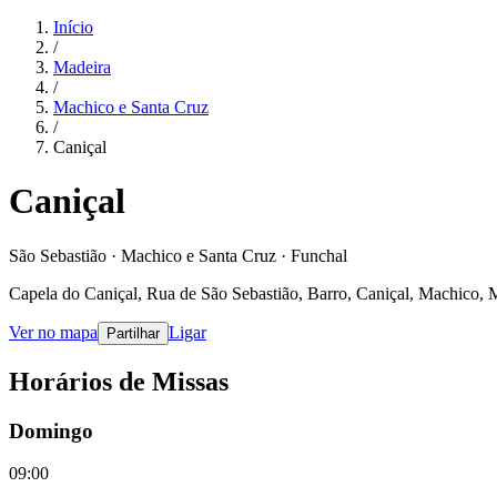
Início
/
Madeira
/
Machico e Santa Cruz
/
Caniçal
Caniçal
São Sebastião · Machico e Santa Cruz · Funchal
Capela do Caniçal, Rua de São Sebastião, Barro, Caniçal, Machico, 
Ver no mapa
Ligar
Partilhar
Horários de Missas
Domingo
09:00