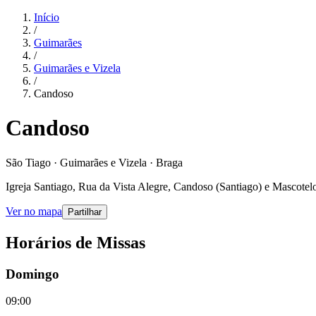
Início
/
Guimarães
/
Guimarães e Vizela
/
Candoso
Candoso
São Tiago · Guimarães e Vizela · Braga
Igreja Santiago, Rua da Vista Alegre, Candoso (Santiago) e Mascotel
Ver no mapa
Partilhar
Horários de Missas
Domingo
09:00