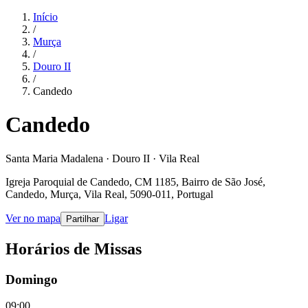
Início
/
Murça
/
Douro II
/
Candedo
Candedo
Santa Maria Madalena · Douro II · Vila Real
Igreja Paroquial de Candedo, CM 1185, Bairro de São José,
Candedo, Murça, Vila Real, 5090-011, Portugal
Ver no mapa
Ligar
Partilhar
Horários de Missas
Domingo
09:00