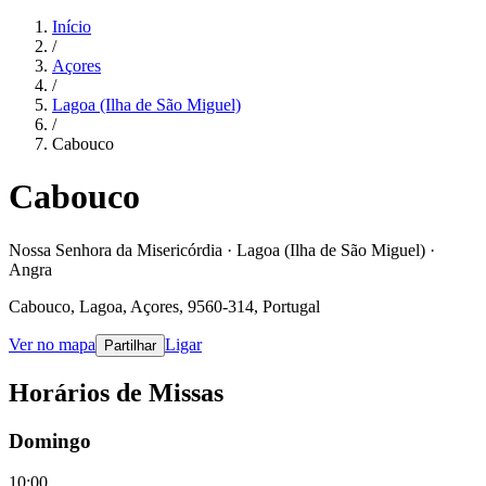
Início
/
Açores
/
Lagoa (Ilha de São Miguel)
/
Cabouco
Cabouco
Nossa Senhora da Misericórdia · Lagoa (Ilha de São Miguel) ·
Angra
Cabouco, Lagoa, Açores, 9560-314, Portugal
Ver no mapa
Ligar
Partilhar
Horários de Missas
Domingo
10:00