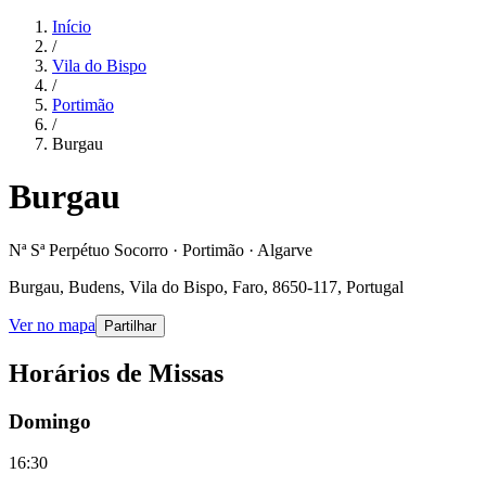
Início
/
Vila do Bispo
/
Portimão
/
Burgau
Burgau
Nª Sª Perpétuo Socorro · Portimão · Algarve
Burgau, Budens, Vila do Bispo, Faro, 8650-117, Portugal
Ver no mapa
Partilhar
Horários de Missas
Domingo
16:30