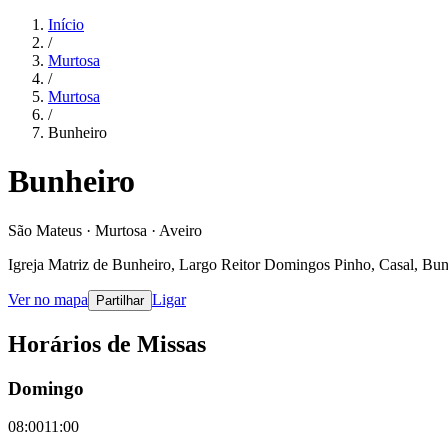
Início
/
Murtosa
/
Murtosa
/
Bunheiro
Bunheiro
São Mateus · Murtosa · Aveiro
Igreja Matriz de Bunheiro, Largo Reitor Domingos Pinho, Casal, Bun
Ver no mapa
Ligar
Partilhar
Horários de Missas
Domingo
08:00
11:00