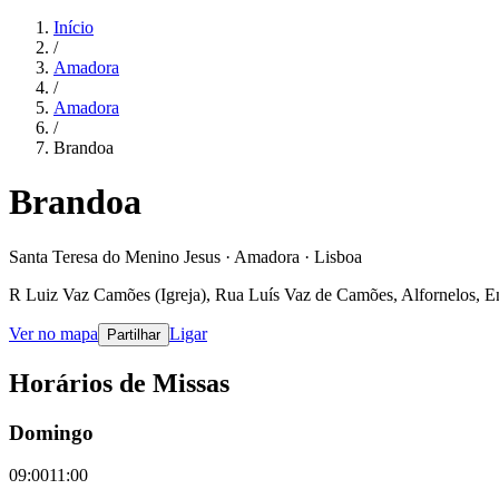
Início
/
Amadora
/
Amadora
/
Brandoa
Brandoa
Santa Teresa do Menino Jesus · Amadora · Lisboa
R Luiz Vaz Camões (Igreja), Rua Luís Vaz de Camões, Alfornelos, En
Ver no mapa
Ligar
Partilhar
Horários de Missas
Domingo
09:00
11:00