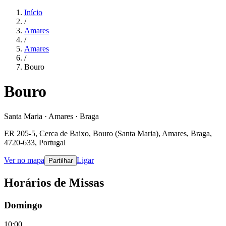
Início
/
Amares
/
Amares
/
Bouro
Bouro
Santa Maria · Amares · Braga
ER 205-5, Cerca de Baixo, Bouro (Santa Maria), Amares, Braga,
4720-633, Portugal
Ver no mapa
Ligar
Partilhar
Horários de Missas
Domingo
10:00