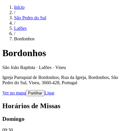
Início
/
São Pedro do Sul
/
Lafões
/
Bordonhos
Bordonhos
São João Baptista · Lafões · Viseu
Igreja Paroquial de Bordonhos, Rua da Igreja, Bordonhos, São
Pedro do Sul, Viseu, 3660-428, Portugal
Ver no mapa
Ligar
Partilhar
Horários de Missas
Domingo
09:30