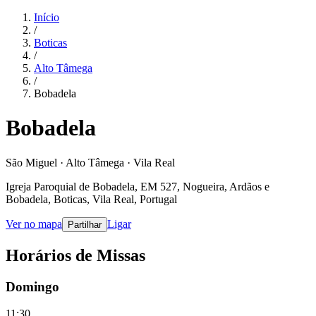
Início
/
Boticas
/
Alto Tâmega
/
Bobadela
Bobadela
São Miguel · Alto Tâmega · Vila Real
Igreja Paroquial de Bobadela, EM 527, Nogueira, Ardãos e
Bobadela, Boticas, Vila Real, Portugal
Ver no mapa
Ligar
Partilhar
Horários de Missas
Domingo
11:30