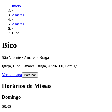
Início
/
Amares
/
Amares
/
Bico
Bico
São Vicente · Amares · Braga
Igreja, Bico, Amares, Braga, 4720-160, Portugal
Ver no mapa
Partilhar
Horários de Missas
Domingo
08:30