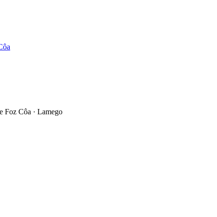
 Côa
 de Foz Côa · Lamego