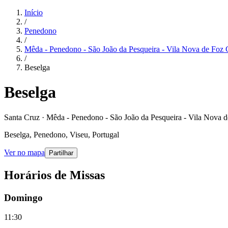
Início
/
Penedono
/
Mêda - Penedono - São João da Pesqueira - Vila Nova de Foz
/
Beselga
Beselga
Santa Cruz · Mêda - Penedono - São João da Pesqueira - Vila Nova
Beselga, Penedono, Viseu, Portugal
Ver no mapa
Partilhar
Horários de Missas
Domingo
11:30