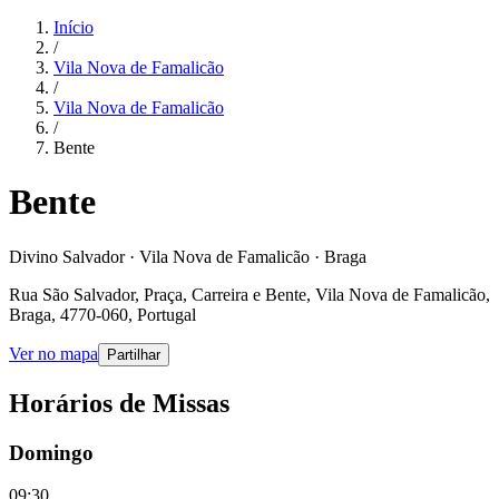
Início
/
Vila Nova de Famalicão
/
Vila Nova de Famalicão
/
Bente
Bente
Divino Salvador · Vila Nova de Famalicão · Braga
Rua São Salvador, Praça, Carreira e Bente, Vila Nova de Famalicão,
Braga, 4770-060, Portugal
Ver no mapa
Partilhar
Horários de Missas
Domingo
09:30