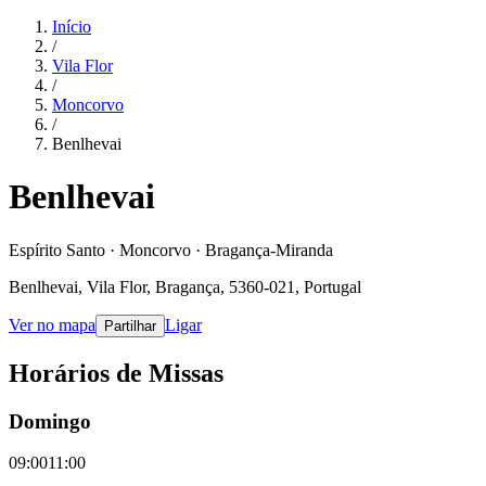
Início
/
Vila Flor
/
Moncorvo
/
Benlhevai
Benlhevai
Espírito Santo · Moncorvo · Bragança-Miranda
Benlhevai, Vila Flor, Bragança, 5360-021, Portugal
Ver no mapa
Ligar
Partilhar
Horários de Missas
Domingo
09:00
11:00