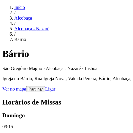
Início
/
Alcobaça
/
Alcobaça - Nazaré
/
Bárrio
Bárrio
São Gregório Magno · Alcobaça - Nazaré · Lisboa
Igreja do Bárrio, Rua Igreja Nova, Vale da Pereira, Bárrio, Alcobaça,
Ver no mapa
Ligar
Partilhar
Horários de Missas
Domingo
09:15