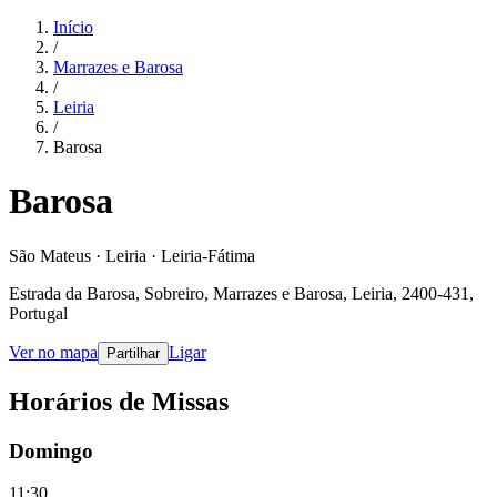
Início
/
Marrazes e Barosa
/
Leiria
/
Barosa
Barosa
São Mateus · Leiria · Leiria-Fátima
Estrada da Barosa, Sobreiro, Marrazes e Barosa, Leiria, 2400-431,
Portugal
Ver no mapa
Ligar
Partilhar
Horários de Missas
Domingo
11:30