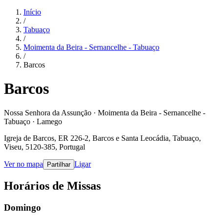
Início
/
Tabuaço
/
Moimenta da Beira - Sernancelhe - Tabuaço
/
Barcos
Barcos
Nossa Senhora da Assunção · Moimenta da Beira - Sernancelhe -
Tabuaço · Lamego
Igreja de Barcos, ER 226-2, Barcos e Santa Leocádia, Tabuaço,
Viseu, 5120-385, Portugal
Ver no mapa
Ligar
Partilhar
Horários de Missas
Domingo